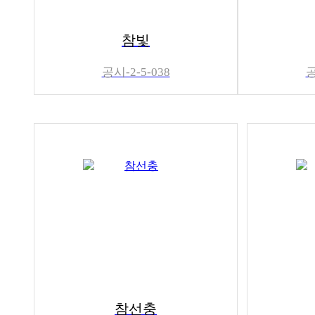
참빛
공시-2-5-038
공
참선충