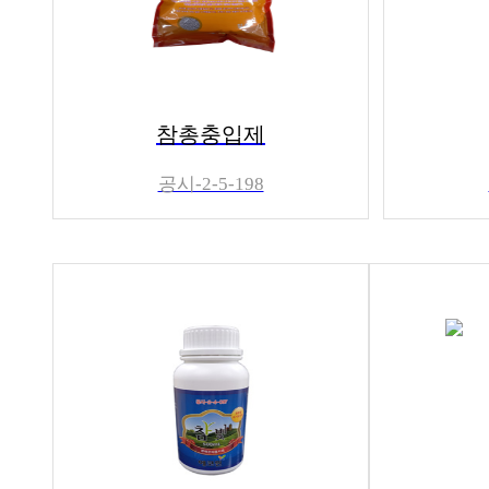
참총충입제
공시-2-5-198